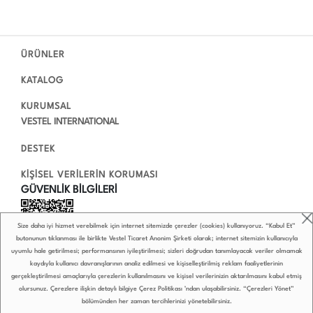
ÜRÜNLER
KATALOG
KURUMSAL
VESTEL INTERNATIONAL
DESTEK
KİŞİSEL VERİLERİN KORUMASI
GÜVENLİK BİLGİLERİ
Size daha iyi hizmet verebilmek için internet sitemizde çerezler (cookies) kullanıyoruz. “Kabul Et”
butonunun tıklanması ile birlikte Vestel Ticaret Anonim Şirketi olarak; internet sitemizin kullanıcıyla
uyumlu hale getirilmesi; performansının iyileştirilmesi; sizleri doğrudan tanımlayacak veriler olmamak
kaydıyla kullanıcı davranışlarının analiz edilmesi ve kişiselleştirilmiş reklam faaliyetlerinin
gerçekleştirilmesi amaçlarıyla çerezlerin kullanılmasını ve kişisel verilerinizin aktarılmasını kabul etmiş
olursunuz. Çerezlere ilişkin detaylı bilgiye
Çerez Politikası
’ndan ulaşabilirsiniz. “Çerezleri Yönet”
bölümünden her zaman tercihlerinizi yönetebilirsiniz.
0850 222 4 789