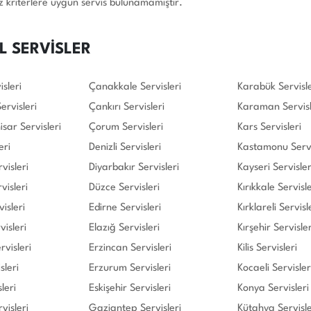
z kriterlere uygun servis bulunamamıştır.
L SERVİSLER
sleri
Çanakkale Servisleri
Karabük Servisle
rvisleri
Çankırı Servisleri
Karaman Servisl
sar Servisleri
Çorum Servisleri
Kars Servisleri
eri
Denizli Servisleri
Kastamonu Servi
visleri
Diyarbakır Servisleri
Kayseri Servisler
isleri
Düzce Servisleri
Kırıkkale Servisle
isleri
Edirne Servisleri
Kırklareli Servisl
isleri
Elazığ Servisleri
Kırşehir Servisler
visleri
Erzincan Servisleri
Kilis Servisleri
sleri
Erzurum Servisleri
Kocaeli Servisler
leri
Eskişehir Servisleri
Konya Servisleri
rvisleri
Gaziantep Servisleri
Kütahya Servisle