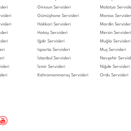
sleri
Giresun Servisleri
Malatya Servisle
isleri
Gümüşhane Servisleri
Manisa Servisler
visleri
Hakkari Servisleri
Mardin Servisler
sleri
Hatay Servisleri
Mersin Servisleri
sleri
Iğdır Servisleri
Muğla Servisleri
eri
Isparta Servisleri
Muş Servisleri
eri
İstanbul Servisleri
Nevşehir Servisl
isleri
İzmir Servisleri
Niğde Servisleri
leri
Kahramanmaraş Servisleri
Ordu Servisleri