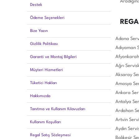
Aradığını
Destek
Ödeme Seçenekleri
REGA
Bize Yazın
Adana Servi
Gizlilik Politikası
Adıyaman Se
Afyonkarahi
Garanti ve Montaj Bilgileri
Ağrı Servisl
Müşteri Hizmetleri
Aksaray Ser
Tüketici Hakları
Amasya Serv
Ankara Serv
Hakkımızda
Antalya Serv
Tanıtma ve Kullanım Kılavuzları
Ardahan Ser
Artvin Servi
Kullanım Koşulları
Aydın Servis
Regal Satış Sözleşmesi
Balıkesir Se