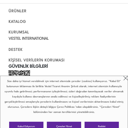
ÜRÜNLER
KATALOG
KURUMSAL
VESTEL INTERNATIONAL
DESTEK
KİŞİSEL VERİLERİN KORUMASI
GÜVENLİK BİLGİLERİ
Size daha iyi hizmet verebilmek için internet sitemizde çerezler (cookies) kullanıyoruz. “Kabul Et”
butonunun tıklanması ile birlikte Vestel Ticaret Anonim Şirketi olarak; internet sitemizin kullanıcıyla
uyumlu hale getirilmesi; performansının iyileştirilmesi; sizleri doğrudan tanımlayacak veriler olmamak
kaydıyla kullanıcı davranışlarının analiz edilmesi ve kişiselleştirilmiş reklam faaliyetlerinin
gerçekleştirilmesi amaçlarıyla çerezlerin kullanılmasını ve kişisel verilerinizin aktarılmasını kabul etmiş
olursunuz. Çerezlere ilişkin detaylı bilgiye
Çerez Politikası
’ndan ulaşabilirsiniz. “Çerezleri Yönet”
bölümünden her zaman tercihlerinizi yönetebilirsiniz.
0850 222 4 789
Çerezleri Yönet