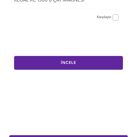
REGAL RC 1500 B ÇAY MAKİNESİ
Karşılaştır
İNCELE