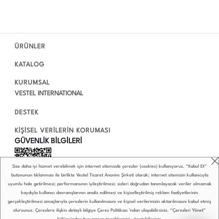
ÜRÜNLER
KATALOG
KURUMSAL
VESTEL INTERNATIONAL
DESTEK
KİŞİSEL VERİLERİN KORUMASI
GÜVENLİK BİLGİLERİ
Size daha iyi hizmet verebilmek için internet sitemizde çerezler (cookies) kullanıyoruz. “Kabul Et”
butonunun tıklanması ile birlikte Vestel Ticaret Anonim Şirketi olarak; internet sitemizin kullanıcıyla
uyumlu hale getirilmesi; performansının iyileştirilmesi; sizleri doğrudan tanımlayacak veriler olmamak
kaydıyla kullanıcı davranışlarının analiz edilmesi ve kişiselleştirilmiş reklam faaliyetlerinin
gerçekleştirilmesi amaçlarıyla çerezlerin kullanılmasını ve kişisel verilerinizin aktarılmasını kabul etmiş
olursunuz. Çerezlere ilişkin detaylı bilgiye
Çerez Politikası
’ndan ulaşabilirsiniz. “Çerezleri Yönet”