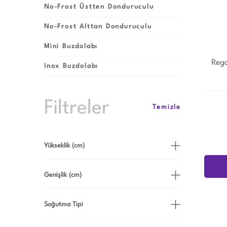
No-Frost Üstten Donduruculu
No-Frost Alttan Donduruculu
Mini Buzdolabı
Rega
Inox Buzdolabı
Filtreler
Temizle
Yükseklik (cm)
161 (1)
Genişlik (cm)
183 (2)
54 (1)
Soğutma Tipi
70 (2)