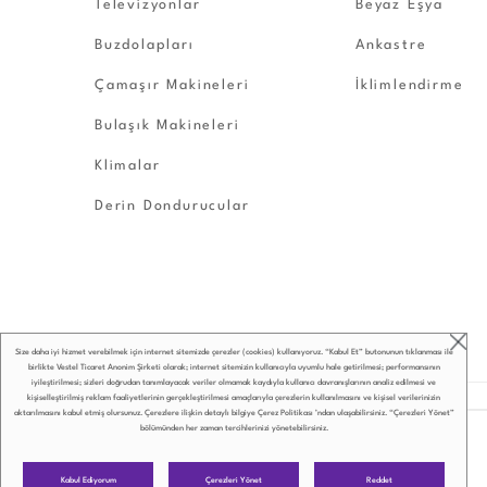
Televizyonlar
Beyaz Eşya
Buzdolapları
Ankastre
Çamaşır Makineleri
İklimlendirme
Bulaşık Makineleri
Klimalar
Derin Dondurucular
Size daha iyi hizmet verebilmek için internet sitemizde çerezler (cookies) kullanıyoruz. “Kabul Et” butonunun tıklanması ile
birlikte Vestel Ticaret Anonim Şirketi olarak; internet sitemizin kullanıcıyla uyumlu hale getirilmesi; performansının
iyileştirilmesi; sizleri doğrudan tanımlayacak veriler olmamak kaydıyla kullanıcı davranışlarının analiz edilmesi ve
kişiselleştirilmiş reklam faaliyetlerinin gerçekleştirilmesi amaçlarıyla çerezlerin kullanılmasını ve kişisel verilerinizin
aktarılmasını kabul etmiş olursunuz. Çerezlere ilişkin detaylı bilgiye
Çerez Politikası
’ndan ulaşabilirsiniz. “Çerezleri Yönet”
bölümünden her zaman tercihlerinizi yönetebilirsiniz.
Çerezleri Yönet