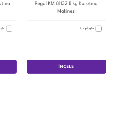
rutma
Regal KM 81132 8 kg Kurutma
Makinesi
ştır
Karşılaştır
İNCELE