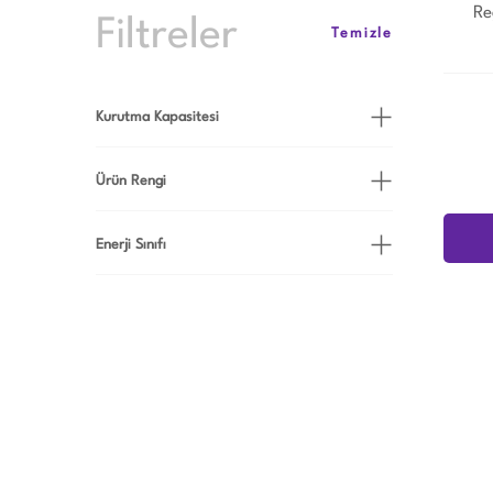
Re
Filtreler
Temizle
Kurutma Kapasitesi
10kg (1)
Ürün Rengi
8kg (1)
Beyaz (3)
Enerji Sınıfı
9kg (2)
Gri (1)
E (4)