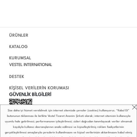
ÜRÜNLER
KATALOG
KURUMSAL
VESTEL INTERNATIONAL
DESTEK
KİŞİSEL VERİLERİN KORUMASI
GÜVENLİK BİLGİLERİ
Size daha iyi hizmet verebilmek için internet sitemizde çerezler (cookies) kullanıyoruz. “Kabul Et”
butonunun tıklanması ile birlikte Vestel Ticaret Anonim Şirketi olarak; internet sitemizin kullanıcıyla
uyumlu hale getirilmesi; performansının iyileştirilmesi; sizleri doğrudan tanımlayacak veriler olmamak
kaydıyla kullanıcı davranışlarının analiz edilmesi ve kişiselleştirilmiş reklam faaliyetlerinin
gerçekleştirilmesi amaçlarıyla çerezlerin kullanılmasını ve kişisel verilerinizin aktarılmasını kabul etmiş