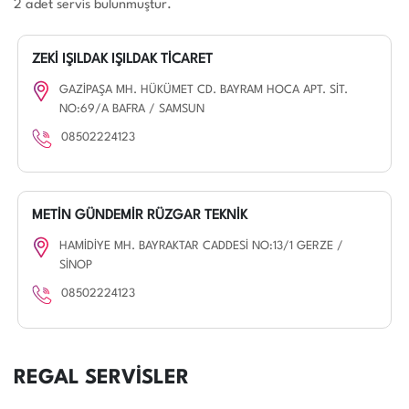
2 adet servis bulunmuştur.
ZEKİ IŞILDAK IŞILDAK TİCARET
GAZİPAŞA MH. HÜKÜMET CD. BAYRAM HOCA APT. SİT.
NO:69/A BAFRA / SAMSUN
08502224123
METİN GÜNDEMİR RÜZGAR TEKNİK
HAMİDİYE MH. BAYRAKTAR CADDESİ NO:13/1 GERZE /
SİNOP
08502224123
REGAL SERVİSLER