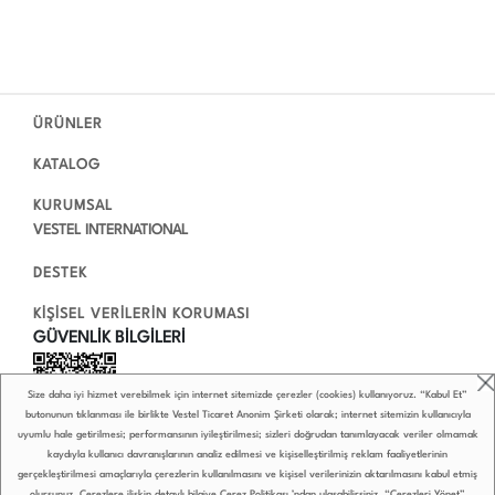
ÜRÜNLER
KATALOG
KURUMSAL
VESTEL INTERNATIONAL
DESTEK
KİŞİSEL VERİLERİN KORUMASI
GÜVENLİK BİLGİLERİ
Size daha iyi hizmet verebilmek için internet sitemizde çerezler (cookies) kullanıyoruz. “Kabul Et”
butonunun tıklanması ile birlikte Vestel Ticaret Anonim Şirketi olarak; internet sitemizin kullanıcıyla
uyumlu hale getirilmesi; performansının iyileştirilmesi; sizleri doğrudan tanımlayacak veriler olmamak
kaydıyla kullanıcı davranışlarının analiz edilmesi ve kişiselleştirilmiş reklam faaliyetlerinin
gerçekleştirilmesi amaçlarıyla çerezlerin kullanılmasını ve kişisel verilerinizin aktarılmasını kabul etmiş
olursunuz. Çerezlere ilişkin detaylı bilgiye
Çerez Politikası
’ndan ulaşabilirsiniz. “Çerezleri Yönet”