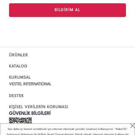
ÜRÜNLER
KATALOG
KURUMSAL
VESTEL INTERNATIONAL
DESTEK
KİŞİSEL VERİLERİN KORUMASI
GÜVENLİK BİLGİLERİ
Size daha iyi hizmet verebilmek için internet sitemizde çerezler (cookies) kullanıyoruz. “Kabul Et”
butonunun tıklanması ile birlikte Vestel Ticaret Anonim Şirketi olarak; internet sitemizin kullanıcıyla