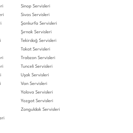
ri
Sinop Servisleri
eri
Sivas Servisleri
i
Şanlıurfa Servisleri
Şırnak Servisleri
i
Tekirdağ Servisleri
Tokat Servisleri
ri
Trabzon Servisleri
ri
Tunceli Servisleri
i
Uşak Servisleri
i
Van Servisleri
Yalova Servisleri
Yozgat Servisleri
Zonguldak Servisleri
eri