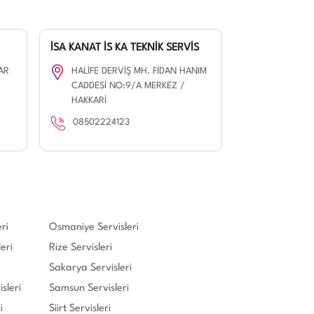
İSA KANAT İS KA TEKNİK SERVİS
AR
HALİFE DERVİŞ MH. FİDAN HANIM
CADDESİ NO:9/A MERKEZ /
HAKKARİ
08502224123
ri
Osmaniye Servisleri
eri
Rize Servisleri
Sakarya Servisleri
sleri
Samsun Servisleri
i
Siirt Servisleri