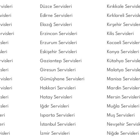
isleri
Düzce Servisleri
Kırıkkale Servisle
isleri
Edirne Servisleri
Kırklareli Servisl
isleri
Elazığ Servisleri
Kırşehir Servisler
visleri
Erzincan Servisleri
Kilis Servisleri
sleri
Erzurum Servisleri
Kocaeli Servisler
leri
Eskişehir Servisleri
Konya Servisleri
rvisleri
Gaziantep Servisleri
Kütahya Servisle
sleri
Giresun Servisleri
Malatya Servisle
isleri
Gümüşhane Servisleri
Manisa Servisler
visleri
Hakkari Servisleri
Mardin Servisler
sleri
Hatay Servisleri
Mersin Servisleri
sleri
Iğdır Servisleri
Muğla Servisleri
eri
Isparta Servisleri
Muş Servisleri
eri
İstanbul Servisleri
Nevşehir Servisl
isleri
İzmir Servisleri
Niğde Servisleri