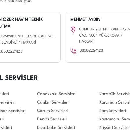
rvis bulunmuştur.
N ÖZER HAVİN TEKNİK
MEHMET AYDIN
UTMA
CUMHURİYET MH. KANI HAYD
CAD. NO: 1 YÜKSEKOVA /
KARŞIYAKA MH. ÇEVRE CAD. NO:
HAKKARİ
2 ŞEMDİNLİ / HAKKARİ
08502224123
08502224123
L SERVİSLER
sleri
Çanakkale Servisleri
Karabük Servisle
rvisleri
Çankırı Servisleri
Karaman Servisl
sar Servisleri
Çorum Servisleri
Kars Servisleri
eri
Denizli Servisleri
Kastamonu Servi
visleri
Diyarbakır Servisleri
Kayseri Servisler