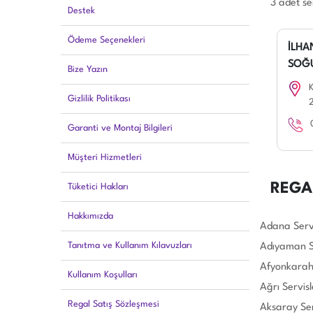
3 adet se
Destek
Ödeme Seçenekleri
İLHA
SOĞ
Bize Yazın
Gizlilik Politikası
Garanti ve Montaj Bilgileri
Müşteri Hizmetleri
REGA
Tüketici Hakları
Hakkımızda
Adana Servi
Tanıtma ve Kullanım Kılavuzları
Adıyaman Se
Afyonkarahi
Kullanım Koşulları
Ağrı Servisl
Regal Satış Sözleşmesi
Aksaray Ser