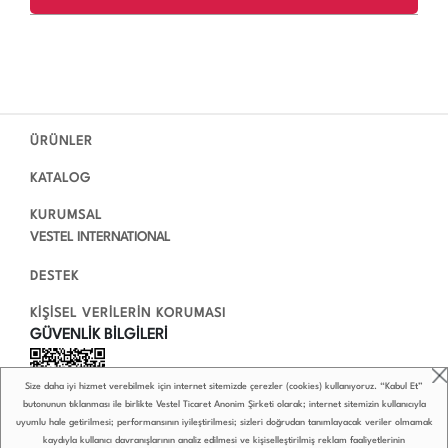
ÜRÜNLER
KATALOG
KURUMSAL
VESTEL INTERNATIONAL
DESTEK
KİŞİSEL VERİLERİN KORUMASI
GÜVENLİK BİLGİLERİ
Size daha iyi hizmet verebilmek için internet sitemizde çerezler (cookies) kullanıyoruz. “Kabul Et”
butonunun tıklanması ile birlikte Vestel Ticaret Anonim Şirketi olarak; internet sitemizin kullanıcıyla
uyumlu hale getirilmesi; performansının iyileştirilmesi; sizleri doğrudan tanımlayacak veriler olmamak
kaydıyla kullanıcı davranışlarının analiz edilmesi ve kişiselleştirilmiş reklam faaliyetlerinin