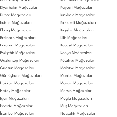
Denizli Mağazaları
Kastamonu Mağazaları
Diyarbakır Mağazaları
Kayseri Mağazaları
Düzce Mağazaları
Kırıkkale Mağazaları
Edirne Mağazaları
Kırklareli Mağazaları
Elazığ Mağazaları
Kırşehir Mağazaları
Erzincan Mağazaları
Kilis Mağazaları
Erzurum Mağazaları
Kocaeli Mağazaları
Eskişehir Mağazaları
Konya Mağazaları
Gaziantep Mağazaları
Kütahya Mağazaları
Giresun Mağazaları
Malatya Mağazaları
Gümüşhane Mağazaları
Manisa Mağazaları
Hakkari Mağazaları
Mardin Mağazaları
Hatay Mağazaları
Mersin Mağazaları
Iğdır Mağazaları
Muğla Mağazaları
Isparta Mağazaları
Muş Mağazaları
İstanbul Mağazaları
Nevşehir Mağazaları