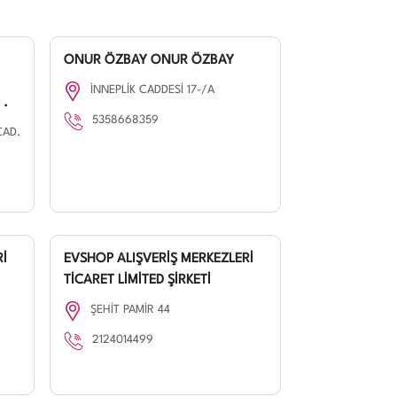
ONUR ÖZBAY ONUR ÖZBAY
İNNEPLİK CADDESİ 17-/A
 .
5358668359
CAD.
Rİ
EVSHOP ALIŞVERİŞ MERKEZLERİ
TİCARET LİMİTED ŞİRKETİ
ŞEHİT PAMİR 44
2124014499