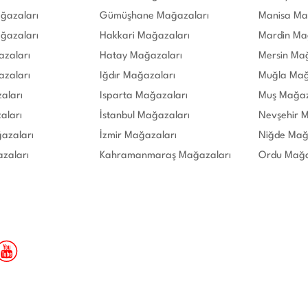
ğazaları
Gümüşhane Mağazaları
Manisa Ma
ğazaları
Hakkari Mağazaları
Mardin Ma
azaları
Hatay Mağazaları
Mersin Ma
azaları
Iğdır Mağazaları
Muğla Mağ
zaları
Isparta Mağazaları
Muş Mağaz
aları
İstanbul Mağazaları
Nevşehir 
azaları
İzmir Mağazaları
Niğde Mağ
zaları
Kahramanmaraş Mağazaları
Ordu Mağa