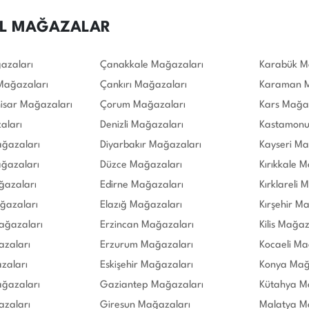
L MAĞAZALAR
azaları
Çanakkale Mağazaları
Karabük M
Mağazaları
Çankırı Mağazaları
Karaman M
isar Mağazaları
Çorum Mağazaları
Kars Mağa
aları
Denizli Mağazaları
Kastamonu
ğazaları
Diyarbakır Mağazaları
Kayseri Ma
ğazaları
Düzce Mağazaları
Kırıkkale 
azaları
Edirne Mağazaları
Kırklareli 
ğazaları
Elazığ Mağazaları
Kırşehir M
ağazaları
Erzincan Mağazaları
Kilis Mağaz
azaları
Erzurum Mağazaları
Kocaeli Ma
zaları
Eskişehir Mağazaları
Konya Mağ
ağazaları
Gaziantep Mağazaları
Kütahya M
azaları
Giresun Mağazaları
Malatya M