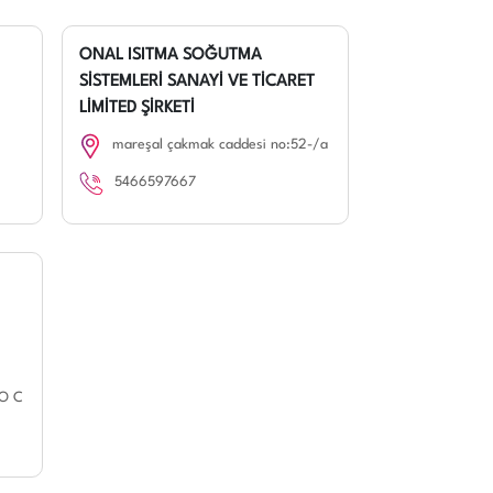
ONAL ISITMA SOĞUTMA
SİSTEMLERİ SANAYİ VE TİCARET
LİMİTED ŞİRKETİ
mareşal çakmak caddesi no:52-/a
5466597667
O C