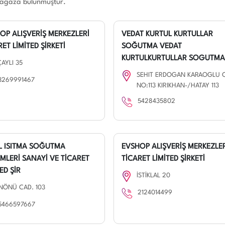
mağaza bulunmuştur.
OP ALIŞVERİŞ MERKEZLERİ
VEDAT KURTUL KURTULLAR
ET LİMİTED ŞİRKETİ
SOĞUTMA VEDAT
KURTULKURTULLAR SOGUTMA
ÇAYLI 35
SEHIT ERDOGAN KARAOGLU 
3269991467
NO:113 KIRIKHAN-/HATAY 113
5428435802
 ISITMA SOĞUTMA
EVSHOP ALIŞVERİŞ MERKEZLE
EMLERİ SANAYİ VE TİCARET
TİCARET LİMİTED ŞİRKETİ
ED ŞİR
İSTİKLAL 20
İNÖNÜ CAD. 103
2124014499
5466597667