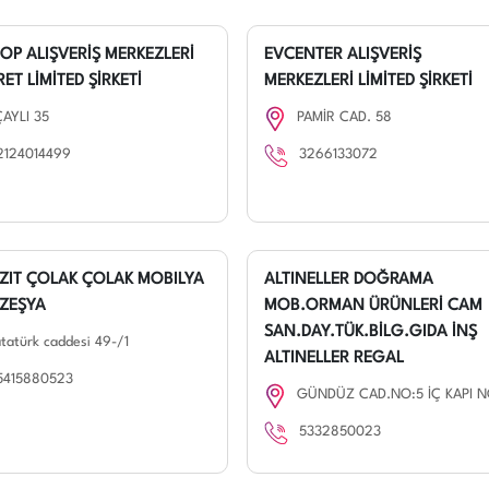
OP ALIŞVERİŞ MERKEZLERİ
EVCENTER ALIŞVERİŞ
ET LİMİTED ŞİRKETİ
MERKEZLERİ LİMİTED ŞİRKETİ
ÇAYLI 35
PAMİR CAD. 58
2124014499
3266133072
ZIT ÇOLAK ÇOLAK MOBILYA
ALTINELLER DOĞRAMA
ZEŞYA
MOB.ORMAN ÜRÜNLERİ CAM
SAN.DAY.TÜK.BİLG.GIDA İNŞ
tatürk caddesi 49-/1
ALTINELLER REGAL
5415880523
GÜNDÜZ CAD.NO:5 İÇ KAPI N
5332850023