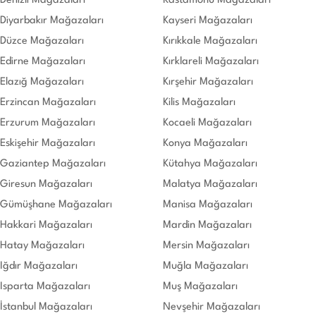
Denizli Mağazaları
Kastamonu Mağazaları
Diyarbakır Mağazaları
Kayseri Mağazaları
Düzce Mağazaları
Kırıkkale Mağazaları
Edirne Mağazaları
Kırklareli Mağazaları
Elazığ Mağazaları
Kırşehir Mağazaları
Erzincan Mağazaları
Kilis Mağazaları
Erzurum Mağazaları
Kocaeli Mağazaları
Eskişehir Mağazaları
Konya Mağazaları
Gaziantep Mağazaları
Kütahya Mağazaları
Giresun Mağazaları
Malatya Mağazaları
Gümüşhane Mağazaları
Manisa Mağazaları
Hakkari Mağazaları
Mardin Mağazaları
Hatay Mağazaları
Mersin Mağazaları
Iğdır Mağazaları
Muğla Mağazaları
Isparta Mağazaları
Muş Mağazaları
İstanbul Mağazaları
Nevşehir Mağazaları