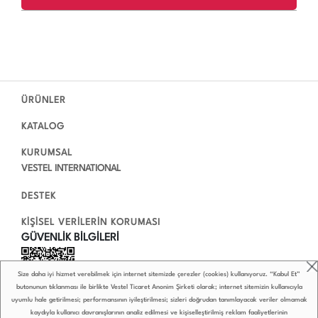
ÜRÜNLER
KATALOG
KURUMSAL
VESTEL INTERNATIONAL
DESTEK
KİŞİSEL VERİLERİN KORUMASI
GÜVENLİK BİLGİLERİ
Size daha iyi hizmet verebilmek için internet sitemizde çerezler (cookies) kullanıyoruz. “Kabul Et”
butonunun tıklanması ile birlikte Vestel Ticaret Anonim Şirketi olarak; internet sitemizin kullanıcıyla
uyumlu hale getirilmesi; performansının iyileştirilmesi; sizleri doğrudan tanımlayacak veriler olmamak
kaydıyla kullanıcı davranışlarının analiz edilmesi ve kişiselleştirilmiş reklam faaliyetlerinin