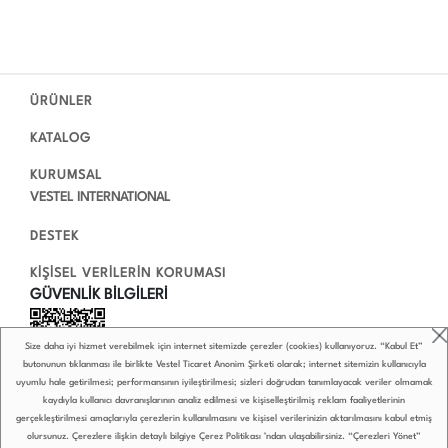
ÜRÜNLER
KATALOG
KURUMSAL
VESTEL INTERNATIONAL
DESTEK
KİŞİSEL VERİLERİN KORUMASI
GÜVENLİK BİLGİLERİ
Size daha iyi hizmet verebilmek için internet sitemizde çerezler (cookies) kullanıyoruz. “Kabul Et”
butonunun tıklanması ile birlikte Vestel Ticaret Anonim Şirketi olarak; internet sitemizin kullanıcıyla
uyumlu hale getirilmesi; performansının iyileştirilmesi; sizleri doğrudan tanımlayacak veriler olmamak
kaydıyla kullanıcı davranışlarının analiz edilmesi ve kişiselleştirilmiş reklam faaliyetlerinin
gerçekleştirilmesi amaçlarıyla çerezlerin kullanılmasını ve kişisel verilerinizin aktarılmasını kabul etmiş
olursunuz. Çerezlere ilişkin detaylı bilgiye
Çerez Politikası
’ndan ulaşabilirsiniz. “Çerezleri Yönet”