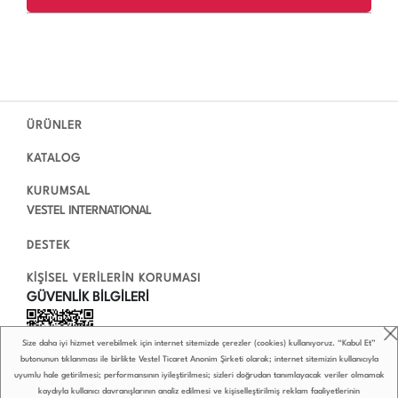
ÜRÜNLER
KATALOG
KURUMSAL
VESTEL INTERNATIONAL
DESTEK
KİŞİSEL VERİLERİN KORUMASI
GÜVENLİK BİLGİLERİ
Size daha iyi hizmet verebilmek için internet sitemizde çerezler (cookies) kullanıyoruz. “Kabul Et”
butonunun tıklanması ile birlikte Vestel Ticaret Anonim Şirketi olarak; internet sitemizin kullanıcıyla
uyumlu hale getirilmesi; performansının iyileştirilmesi; sizleri doğrudan tanımlayacak veriler olmamak
kaydıyla kullanıcı davranışlarının analiz edilmesi ve kişiselleştirilmiş reklam faaliyetlerinin