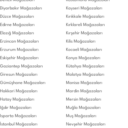
Denizli Mağazaları
Kastamonu Mağazaları
Diyarbakır Mağazaları
Kayseri Mağazaları
Düzce Mağazaları
Kırıkkale Mağazaları
Edirne Mağazaları
Kırklareli Mağazaları
Elazığ Mağazaları
Kırşehir Mağazaları
Erzincan Mağazaları
Kilis Mağazaları
Erzurum Mağazaları
Kocaeli Mağazaları
Eskişehir Mağazaları
Konya Mağazaları
Gaziantep Mağazaları
Kütahya Mağazaları
Giresun Mağazaları
Malatya Mağazaları
Gümüşhane Mağazaları
Manisa Mağazaları
Hakkari Mağazaları
Mardin Mağazaları
Hatay Mağazaları
Mersin Mağazaları
Iğdır Mağazaları
Muğla Mağazaları
Isparta Mağazaları
Muş Mağazaları
İstanbul Mağazaları
Nevşehir Mağazaları