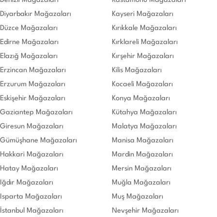
Denizli Mağazaları
Kastamonu Mağazaları
Diyarbakır Mağazaları
Kayseri Mağazaları
Düzce Mağazaları
Kırıkkale Mağazaları
Edirne Mağazaları
Kırklareli Mağazaları
Elazığ Mağazaları
Kırşehir Mağazaları
Erzincan Mağazaları
Kilis Mağazaları
Erzurum Mağazaları
Kocaeli Mağazaları
Eskişehir Mağazaları
Konya Mağazaları
Gaziantep Mağazaları
Kütahya Mağazaları
Giresun Mağazaları
Malatya Mağazaları
Gümüşhane Mağazaları
Manisa Mağazaları
Hakkari Mağazaları
Mardin Mağazaları
Hatay Mağazaları
Mersin Mağazaları
Iğdır Mağazaları
Muğla Mağazaları
Isparta Mağazaları
Muş Mağazaları
İstanbul Mağazaları
Nevşehir Mağazaları