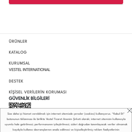
ÜRÜNLER
KATALOG
KURUMSAL
VESTEL INTERNATIONAL
DESTEK
KİŞİSEL VERİLERİN KORUMASI
GÜVENLİK BİLGİLERİ
Size daha iyi hizmet verebilmek için internet sitemizde çerezler (cookies) kullanıyoruz. “Kabul Et”
butonunun tıklanması ile birlikte Vestel Ticaret Anonim Şirketi olarak; internet sitemizin kullanıcıyla
uyumlu hale getirilmesi; performansının iyileştirilmesi; sizleri doğrudan tanımlayacak veriler olmamak
kaydıyla kullanıcı davranışlarının analiz edilmesi ve kişiselleştirilmiş reklam faaliyetlerinin