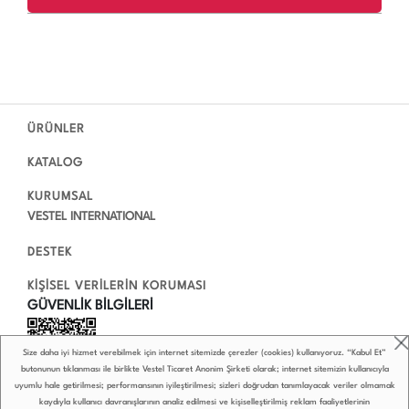
ÜRÜNLER
KATALOG
KURUMSAL
VESTEL INTERNATIONAL
DESTEK
KİŞİSEL VERİLERİN KORUMASI
GÜVENLİK BİLGİLERİ
Size daha iyi hizmet verebilmek için internet sitemizde çerezler (cookies) kullanıyoruz. “Kabul Et”
butonunun tıklanması ile birlikte Vestel Ticaret Anonim Şirketi olarak; internet sitemizin kullanıcıyla
uyumlu hale getirilmesi; performansının iyileştirilmesi; sizleri doğrudan tanımlayacak veriler olmamak
kaydıyla kullanıcı davranışlarının analiz edilmesi ve kişiselleştirilmiş reklam faaliyetlerinin