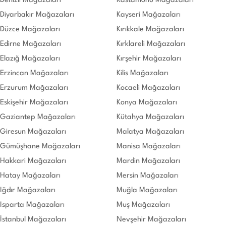
Denizli Mağazaları
Kastamonu Mağazaları
Diyarbakır Mağazaları
Kayseri Mağazaları
Düzce Mağazaları
Kırıkkale Mağazaları
Edirne Mağazaları
Kırklareli Mağazaları
Elazığ Mağazaları
Kırşehir Mağazaları
Erzincan Mağazaları
Kilis Mağazaları
Erzurum Mağazaları
Kocaeli Mağazaları
Eskişehir Mağazaları
Konya Mağazaları
Gaziantep Mağazaları
Kütahya Mağazaları
Giresun Mağazaları
Malatya Mağazaları
Gümüşhane Mağazaları
Manisa Mağazaları
Hakkari Mağazaları
Mardin Mağazaları
Hatay Mağazaları
Mersin Mağazaları
Iğdır Mağazaları
Muğla Mağazaları
Isparta Mağazaları
Muş Mağazaları
İstanbul Mağazaları
Nevşehir Mağazaları