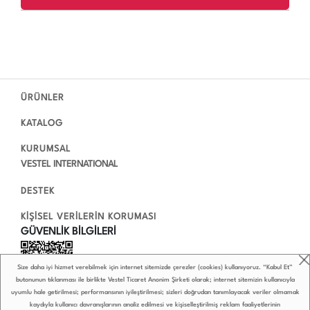
ÜRÜNLER
KATALOG
KURUMSAL
VESTEL INTERNATIONAL
DESTEK
KİŞİSEL VERİLERİN KORUMASI
GÜVENLİK BİLGİLERİ
Size daha iyi hizmet verebilmek için internet sitemizde çerezler (cookies) kullanıyoruz. “Kabul Et”
butonunun tıklanması ile birlikte Vestel Ticaret Anonim Şirketi olarak; internet sitemizin kullanıcıyla
uyumlu hale getirilmesi; performansının iyileştirilmesi; sizleri doğrudan tanımlayacak veriler olmamak
kaydıyla kullanıcı davranışlarının analiz edilmesi ve kişiselleştirilmiş reklam faaliyetlerinin