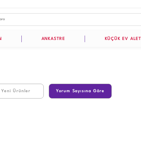
N
ANKASTRE
KÜÇÜK EV ALET
 Yeni Ürünler
Yorum Sayısına Göre