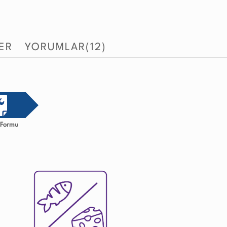
LER
YORUMLAR
(12)
i Formu