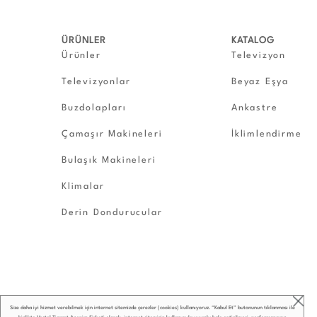
ÜRÜNLER
KATALOG
Ürünler
Televizyon
Televizyonlar
Beyaz Eşya
Buzdolapları
Ankastre
Çamaşır Makineleri
İklimlendirme
Bulaşık Makineleri
Klimalar
Derin Dondurucular
Size daha iyi hizmet verebilmek için internet sitemizde çerezler (cookies) kullanıyoruz. “Kabul Et” butonunun tıklanması ile