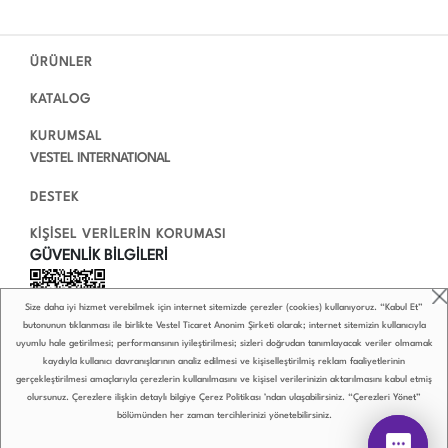
ÜRÜNLER
KATALOG
KURUMSAL
VESTEL INTERNATIONAL
DESTEK
KİŞİSEL VERİLERİN KORUMASI
GÜVENLİK BİLGİLERİ
Size daha iyi hizmet verebilmek için internet sitemizde çerezler (cookies) kullanıyoruz. “Kabul Et”
butonunun tıklanması ile birlikte Vestel Ticaret Anonim Şirketi olarak; internet sitemizin kullanıcıyla
uyumlu hale getirilmesi; performansının iyileştirilmesi; sizleri doğrudan tanımlayacak veriler olmamak
kaydıyla kullanıcı davranışlarının analiz edilmesi ve kişiselleştirilmiş reklam faaliyetlerinin
gerçekleştirilmesi amaçlarıyla çerezlerin kullanılmasını ve kişisel verilerinizin aktarılmasını kabul etmiş
olursunuz. Çerezlere ilişkin detaylı bilgiye
Çerez Politikası
’ndan ulaşabilirsiniz. “Çerezleri Yönet”
bölümünden her zaman tercihlerinizi yönetebilirsiniz.
0850 222 4 789