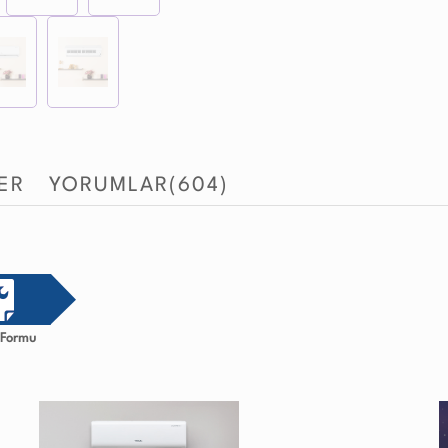
LER
YORUMLAR
(604)
i Formu