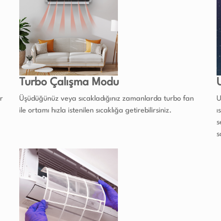
Turbo Çalışma Modu
r
Üşüdüğünüz veya sıcakladığınız zamanlarda turbo fan
U
ile ortamı hızla istenilen sıcaklığa getirebilirsiniz.
ı
s
s