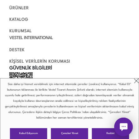
ÜRÜNLER
KATALOG
KURUMSAL
VESTEL INTERNATIONAL
DESTEK
KİŞİSEL VERİLERİN KORUMASI
GÜVENLİK BİLGİLERİ
Size daha iyi hizmet verebilmek için internet sitemizde çerezler (cookies) kullanıyoruz. “Kabul Et”
butonunun tıklanması ile birlikte Vestel Ticaret Anonim Şirketi olarak; internet sitemizin kullanıcıyla
uyumlu hale getirilmesi; performansının iyileştirilmesi; sizleri doğrudan tanımlayacak veriler olmamak
kaydıyla kullanıcı davranışlarının analiz edilmesi ve kişiselleştirilmiş reklam faaliyetlerinin
gerçekleştirilmesi amaçlarıyla çerezlerin kullanılmasını ve kişisel verilerinizin aktarılmasını kabul etmiş
olursunuz. Çerezlere ilişkin detaylı bilgiye
Çerez Politikası
’ndan ulaşabilirsiniz. “Çerezleri Yönet”
bölümünden her zaman tercihlerinizi yönetebilirsiniz.
0850 222 4 789
Çerezleri Yönet