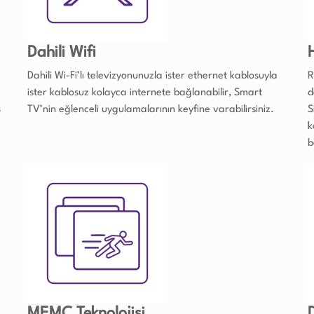
Dahili Wifi
Dahili Wi-Fi’lı televizyonunuzla ister ethernet kablosuyla
R
ister kablosuz kolayca internete bağlanabilir, Smart
d
s
TV’nin eğlenceli uygulamalarının keyfine varabilirsiniz.
S
k
b
MEMC Teknolojisi