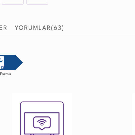
LER
YORUMLAR
(63)
i Formu