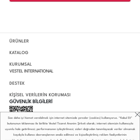
ÜRÜNLER
KATALOG
KURUMSAL
VESTEL INTERNATIONAL
DESTEK
KİŞİSEL VERİLERİN KORUMASI
GÜVENLİK BİLGİLERİ
Size daha iyi hizmet verebilmek için internet sitemizde çerezler (cookies) kullanıyoruz. “Kabul Et”
butonunun tıklanması ile birlikte Vestel Ticaret Anonim Şirketi olarak; internet sitemizin kullanıcıyla
uyumlu hale getirilmesi; performansının iyileştirilmesi; sizleri doğrudan tanımlayacak veriler olmamak
kaydıyla kullanıcı davranışlarının analiz edilmesi ve kişiselleştirilmiş reklam faaliyetlerinin