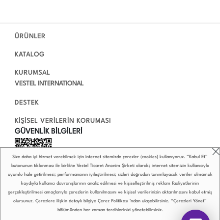
ÜRÜNLER
KATALOG
KURUMSAL
VESTEL INTERNATIONAL
DESTEK
KİŞİSEL VERİLERİN KORUMASI
GÜVENLİK BİLGİLERİ
Size daha iyi hizmet verebilmek için internet sitemizde çerezler (cookies) kullanıyoruz. “Kabul Et”
butonunun tıklanması ile birlikte Vestel Ticaret Anonim Şirketi olarak; internet sitemizin kullanıcıyla
uyumlu hale getirilmesi; performansının iyileştirilmesi; sizleri doğrudan tanımlayacak veriler olmamak
kaydıyla kullanıcı davranışlarının analiz edilmesi ve kişiselleştirilmiş reklam faaliyetlerinin
gerçekleştirilmesi amaçlarıyla çerezlerin kullanılmasını ve kişisel verilerinizin aktarılmasını kabul etmiş
olursunuz. Çerezlere ilişkin detaylı bilgiye
Çerez Politikası
’ndan ulaşabilirsiniz. “Çerezleri Yönet”
bölümünden her zaman tercihlerinizi yönetebilirsiniz.
0850 222 4 789